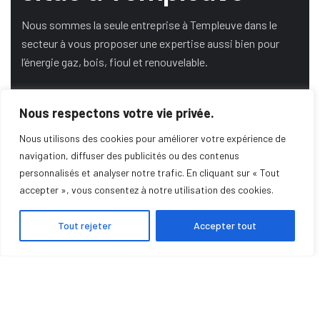
Nous sommes la seule entreprise à Templeuve dans le
secteur à vous proposer une expertise aussi bien pour
l’énergie gaz, bois, fioul et renouvelable.
Nous respectons votre vie privée.
DEMANDE DE DEVIS
Nous utilisons des cookies pour améliorer votre expérience de
navigation, diffuser des publicités ou des contenus
personnalisés et analyser notre trafic. En cliquant sur « Tout
SERVICE DE DÉPANNAGE
accepter », vous consentez à notre utilisation des cookies.
Tout rejeter
Accepter tout
POMPE À CHALEUR
POÊLE À GRANULÉS
INSERTS
CHAUDIÈRES
PHOTOVOLTAÏQUE