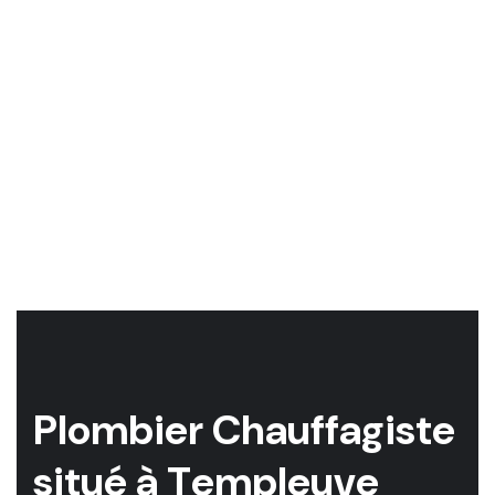
P
l
o
m
b
i
e
r
C
h
a
u
f
f
a
g
i
s
t
e
s
i
t
u
é
à
T
e
m
p
l
e
u
v
e