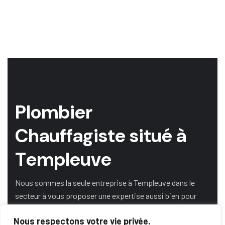
P
l
o
m
b
i
e
r
C
h
a
u
f
f
a
g
i
s
t
e
s
i
t
u
é
à
T
e
m
p
l
e
u
v
e
Nous sommes la seule entreprise à Templeuve dans le
secteur à vous proposer une expertise aussi bien pour
l’énergie gaz, bois, fioul et renouvelable.
Nous respectons votre vie privée.