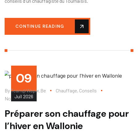
conseils d'un chauffagiste du Tournaisis.
CONTINUE READING
09
By
Team@wapix.be
Chauffage
,
Conseils
Juil
2026
No Comments
Préparer son chauffage pour
l’hiver en Wallonie