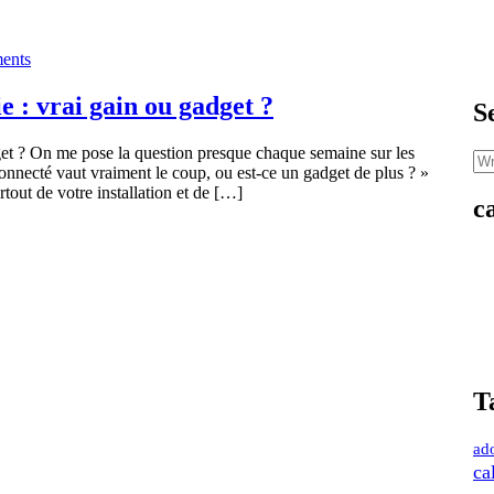
ents
 : vrai gain ou gadget ?
S
et ? On me pose la question presque chaque semaine sur les
connecté vaut vraiment le coup, ou est-ce un gadget de plus ? »
tout de votre installation et de […]
c
T
ad
ca