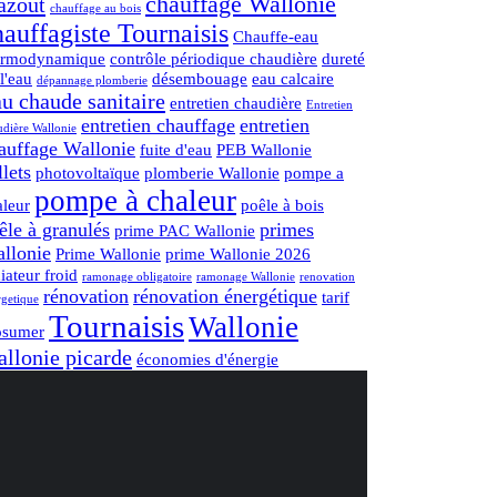
chauffage Wallonie
azout
chauffage au bois
hauffagiste Tournaisis
Chauffe-eau
ermodynamique
contrôle périodique chaudière
dureté
l'eau
désembouage
eau calcaire
dépannage plomberie
u chaude sanitaire
entretien chaudière
Entretien
entretien chauffage
entretien
udière Wallonie
auffage Wallonie
fuite d'eau
PEB Wallonie
llets
photovoltaïque
plomberie Wallonie
pompe a
pompe à chaleur
aleur
poêle à bois
êle à granulés
primes
prime PAC Wallonie
llonie
Prime Wallonie
prime Wallonie 2026
iateur froid
ramonage obligatoire
ramonage Wallonie
renovation
rénovation
rénovation énergétique
tarif
rgetique
Tournaisis
Wallonie
osumer
llonie picarde
économies d'énergie