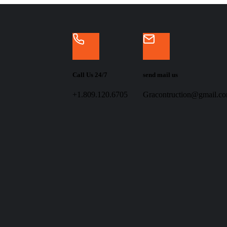
Call Us 24/7
send mail us
+1.809.120.6705
Gracontruction@gmail.c