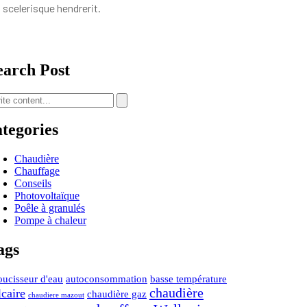
scelerisque hendrerit.
earch Post
ategories
Chaudière
Chauffage
Conseils
Photovoltaïque
Poêle à granulés
Pompe à chaleur
ags
oucisseur d'eau
autoconsommation
basse température
chaudière
lcaire
chaudière gaz
chaudiere mazout