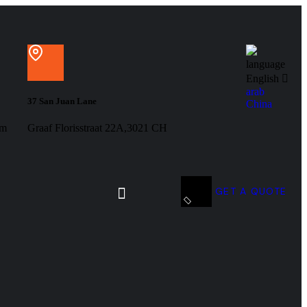
language
English
arab
37 San Juan Lane
China
om
Graaf Florisstraat 22A,3021 CH
GET A QUOTE