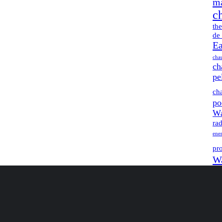
m
c
th
de 
Ea
cha
ch
pe
ch
po
Wa
rad
ene
pr
Wa