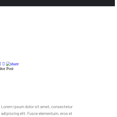
itor Post
. R. Ramanujam
Lorem ipsum dolor sit amet, consectetur
adipiscing elit. Fusce elementum, eros et