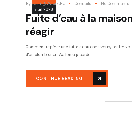
By
Team@wapix.be
Conseils
No Comments
Juil
2026
Fuite d’eau à la maison
réagir
Comment repérer une fuite d'eau chez vous, tester votr
d'un plombier en Wallonie picarde.
CONTINUE READING