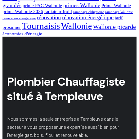
granulés
primes Wallonie
prime PAC Wallonie
Prime Wallonie
prime Wallonie 2026
radiateur froid
ramonage obligatoire
ramonage Wallonie
rénovation
rénovation énergétique
tarif
renovation energetique
Tournaisis
Wallonie
Wallonie picarde
prosumer
économies d'énergie
Plombier Chauffagiste
situé à Templeuve
Nous sommes la seule entreprise à Templeuve dans le
secteur à vous proposer une expertise aussi bien pour
l’énergie gaz, bois, fioul et renouvelable.