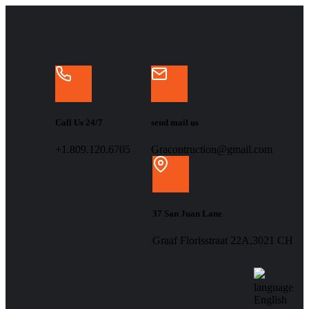
Call Us 24/7
send mail us
+1.809.120.6705
Gracontruction@gmail.com
37 San Juan Lane
Graaf Florisstraat 22A,3021 CH
language
English