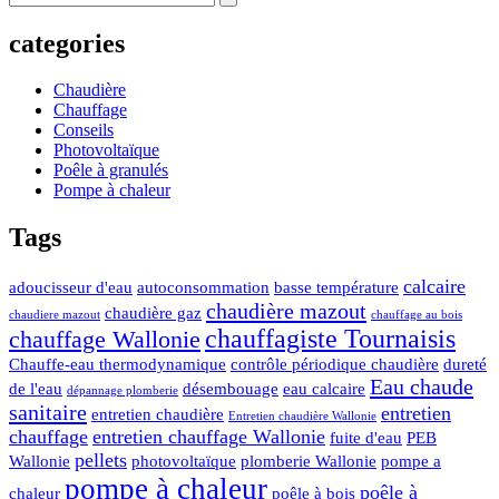
categories
Chaudière
Chauffage
Conseils
Photovoltaïque
Poêle à granulés
Pompe à chaleur
Tags
calcaire
adoucisseur d'eau
autoconsommation
basse température
chaudière mazout
chaudière gaz
chaudiere mazout
chauffage au bois
chauffagiste Tournaisis
chauffage Wallonie
Chauffe-eau thermodynamique
contrôle périodique chaudière
dureté
Eau chaude
de l'eau
désembouage
eau calcaire
dépannage plomberie
sanitaire
entretien
entretien chaudière
Entretien chaudière Wallonie
chauffage
entretien chauffage Wallonie
fuite d'eau
PEB
pellets
Wallonie
photovoltaïque
plomberie Wallonie
pompe a
pompe à chaleur
poêle à
chaleur
poêle à bois