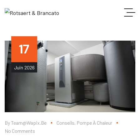
17
Juin
2026
By
Team@wapix.be
Conseils
,
Pompe À Chaleur
No Comments