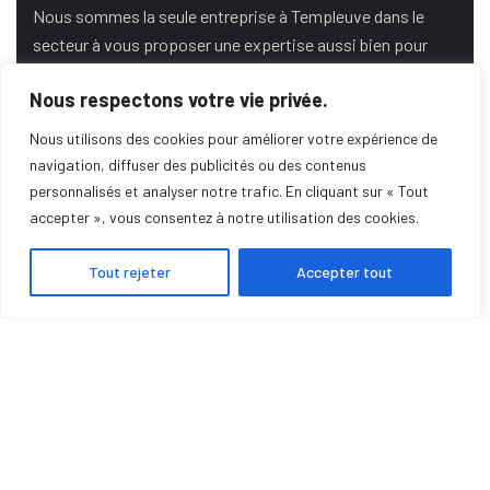
Nous sommes la seule entreprise à Templeuve dans le
secteur à vous proposer une expertise aussi bien pour
l’énergie gaz, bois, fioul et renouvelable.
Nous respectons votre vie privée.
Nous utilisons des cookies pour améliorer votre expérience de
DEMANDE DE DEVIS
navigation, diffuser des publicités ou des contenus
personnalisés et analyser notre trafic. En cliquant sur « Tout
accepter », vous consentez à notre utilisation des cookies.
SERVICE DE DÉPANNAGE
Tout rejeter
Accepter tout
POMPE À CHALEUR
POÊLE À GRANULÉS
INSERTS
CHAUDIÈRES
PHOTOVOLTAÏQUE