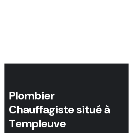
P
l
o
m
b
i
e
r
C
h
a
u
f
f
a
g
i
s
t
e
s
i
t
u
é
à
T
e
m
p
l
e
u
v
e