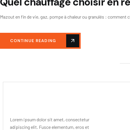
Quel chauffage choisir en r
Mazout en fin de vie, gaz, pompe à chaleur ou granulés : comment ch
CONTINUE READING
Editor Post
Mr. R. Ramanujam
Lorem ipsum dolor sit amet, consectetur
adipiscing elit. Fusce elementum, eros et