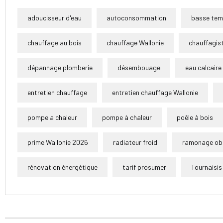
adoucisseur d'eau
autoconsommation
basse tem
chauffage au bois
chauffage Wallonie
chauffagist
dépannage plomberie
désembouage
eau calcaire
entretien chauffage
entretien chauffage Wallonie
pompe a chaleur
pompe à chaleur
poêle à bois
prime Wallonie 2026
radiateur froid
ramonage obl
rénovation énergétique
tarif prosumer
Tournaisis