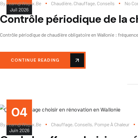
By
Team@wapix.be
Chaudière
,
Chauffage
,
Conseils
No C
Juil
2026
Contrôle périodique de la c
Contrôle périodique de chaudière obligatoire en Wallonie : fréquenc
CONTINUE READING
04
By
Team@wapix.be
Chauffage
,
Conseils
,
Pompe À Chaleur
Juin
2026