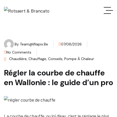
By
Team@wapix.be
07/08/2026
No Comments
Chaudière
,
Chauffage
,
Conseils
,
Pompe À Chaleur
Régler la courbe de chauffe
en Wallonie : le guide d’un pro
La courbe de chauffe, ou loi d’eau, c’est le réglage le plus