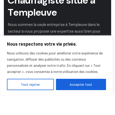
C
h
a
u
f
f
a
g
i
s
t
e
s
i
t
u
é
à
T
e
m
p
l
e
u
v
e
Nous sommes la seule entreprise à Templeuve dans le
secteur à vous proposer une expertise aussi bien pour
l’énergie gaz, bois, fioul et renouvelable.
Nous respectons votre vie privée.
Nous utilisons des cookies pour améliorer votre expérience de
DEMANDE DE DEVIS
navigation, diffuser des publicités ou des contenus
personnalisés et analyser notre trafic. En cliquant sur « Tout
accepter », vous consentez à notre utilisation des cookies.
SERVICE DE DÉPANNAGE
Tout rejeter
Accepter tout
POMPE À CHALEUR
POÊLE À GRANULÉS