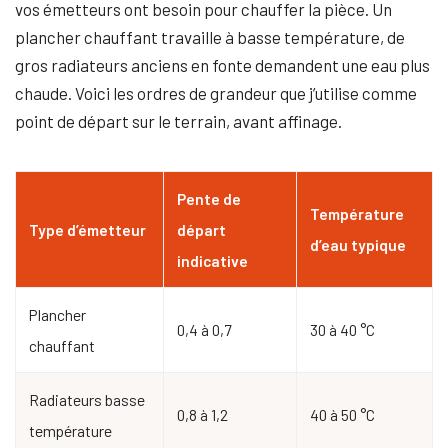
vos émetteurs ont besoin pour chauffer la pièce. Un
plancher chauffant travaille à basse température, de
gros radiateurs anciens en fonte demandent une eau plus
chaude. Voici les ordres de grandeur que j’utilise comme
point de départ sur le terrain, avant affinage.
Pente de
Température
Type d’émetteur
départ
d’eau typique
indicative
Plancher
0,4 à 0,7
30 à 40 °C
chauffant
Radiateurs basse
0,8 à 1,2
40 à 50 °C
température