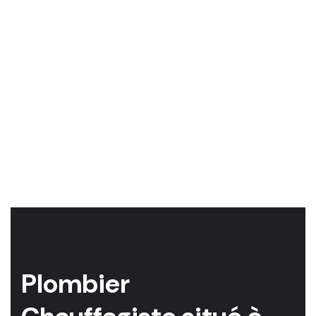
P
l
o
m
b
i
e
r