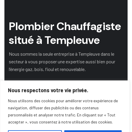
Plombier Chauffagiste
situé à Templeuve
Nous sommes la seule entreprise à Templeuve dans le
secteur à vous proposer une expertise aussi bien pour
l’énergie gaz, bois, fioul et renouvelable.
Nous respectons votre vie privée.
DEMANDE DE DEVIS
Nous utilisons des cookies pour améliorer votre expérience de
navigation, diffuser des publicités ou des contenus
personnalisés et analyser notre trafic. En cliquant sur « Tout
SERVICE DE DÉPANNAGE
accepter », vous consentez à notre utilisation des cookies.