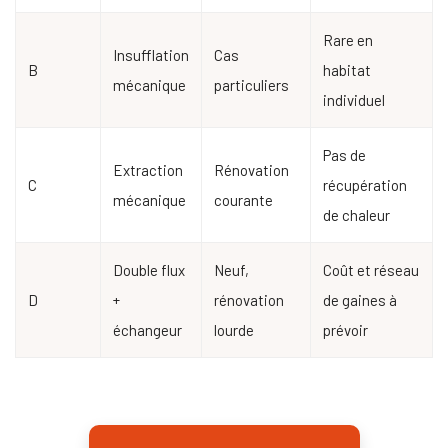
Rare en
Insufflation
Cas
B
habitat
mécanique
particuliers
individuel
Pas de
Extraction
Rénovation
C
récupération
mécanique
courante
de chaleur
Double flux
Neuf,
Coût et réseau
D
+
rénovation
de gaines à
échangeur
lourde
prévoir