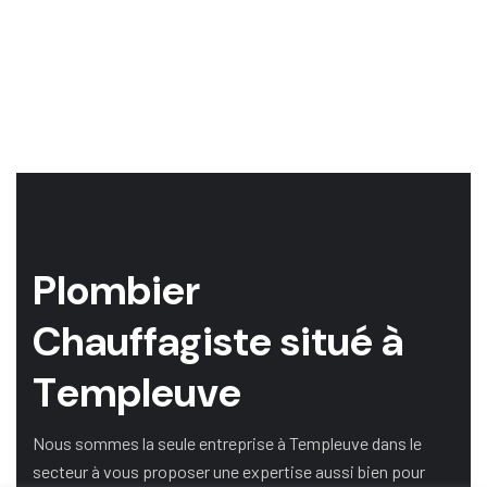
P
l
o
m
b
i
e
r
C
h
a
u
f
f
a
g
i
s
t
e
s
i
t
u
é
à
T
e
m
p
l
e
u
v
e
Nous sommes la seule entreprise à Templeuve dans le
secteur à vous proposer une expertise aussi bien pour