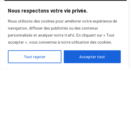
l’énergie gaz, bois, fioul et renouvelable.
Nous respectons votre vie privée.
Nous utilisons des cookies pour améliorer votre expérience de
DEMANDE DE DEVIS
navigation, diffuser des publicités ou des contenus
personnalisés et analyser notre trafic. En cliquant sur « Tout
accepter », vous consentez à notre utilisation des cookies.
SERVICE DE DÉPANNAGE
Tout rejeter
Accepter tout
POMPE À CHALEUR
POÊLE À GRANULÉS
INSERTS
CHAUDIÈRES
PHOTOVOLTAÏQUE