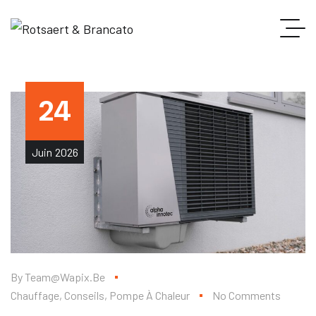
24
Juin
2026
By
Team@wapix.be
Chauffage
,
Conseils
,
Pompe À Chaleur
No Comments