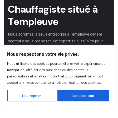
C
h
a
u
f
f
a
g
i
s
t
e
s
i
t
u
é
à
T
e
m
p
l
e
u
v
e
Nous sommes la seule entreprise à Templeuve dans le
secteur à vous proposer une expertise aussi bien pour
l’énergie gaz, bois, fioul et renouvelable.
Nous respectons votre vie privée.
Nous utilisons des cookies pour améliorer votre expérience de
DEMANDE DE DEVIS
navigation, diffuser des publicités ou des contenus
personnalisés et analyser notre trafic. En cliquant sur « Tout
accepter », vous consentez à notre utilisation des cookies.
SERVICE DE DÉPANNAGE
Tout rejeter
Accepter tout